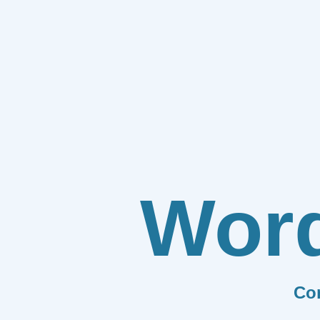
Wor
Co