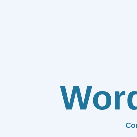
Wor
Co