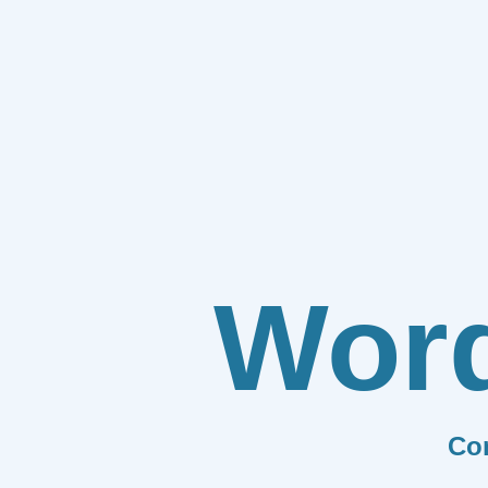
Wor
Co